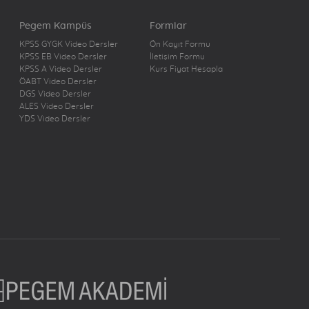
Pegem Kampüs
Formlar
KPSS GYGK Video Dersler
Ön Kayıt Formu
KPSS EB Video Dersler
İletişim Formu
KPSS A Video Dersler
Kurs Fiyat Hesapla
ÖABT Video Dersler
DGS Video Dersler
ALES Video Dersler
YDS Video Dersler