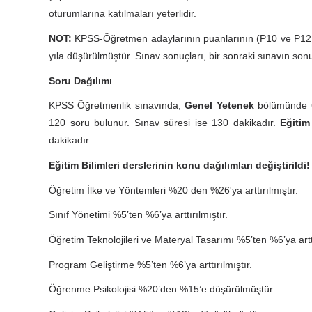
oturumlarına katılmaları yeterlidir.
NOT:
KPSS-Öğretmen adaylarının puanlarının (P10 ve P121) 
yıla düşürülmüştür. Sınav sonuçları, bir sonraki sınavın so
Soru Dağılımı
KPSS Öğretmenlik sınavında,
Genel Yetenek
bölümünde 
120 soru bulunur. Sınav süresi ise 130 dakikadır.
Eğitim 
dakikadır.
Eğitim Bilimleri derslerinin konu dağılımları değiştirildi!
Öğretim İlke ve Yöntemleri %20 den %26'ya arttırılmıştır.
Sınıf Yönetimi %5’ten %6’ya arttırılmıştır.
Öğretim Teknolojileri ve Materyal Tasarımı %5’ten %6’ya arttı
Program Geliştirme %5’ten %6’ya arttırılmıştır.
Öğrenme Psikolojisi %20’den %15’e düşürülmüştür.