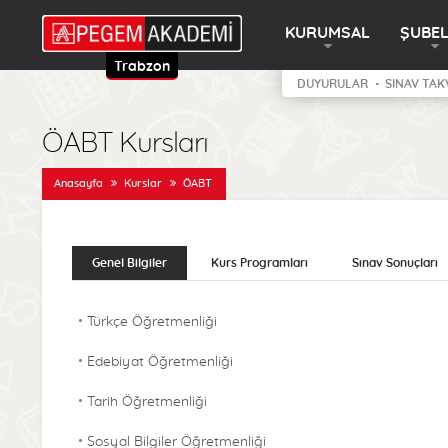
KURUMSAL
ŞUBE
Trabzon
DUYURULAR
SINAV TAK
ÖABT Kursları
Anasayfa
Kurslar
ÖABT
Genel Bilgiler
Kurs Programları
Sınav Sonuçları
Türkçe Öğretmenliği
Edebiyat Öğretmenliği
Tarih Öğretmenliği
Sosyal Bilgiler Öğretmenliği