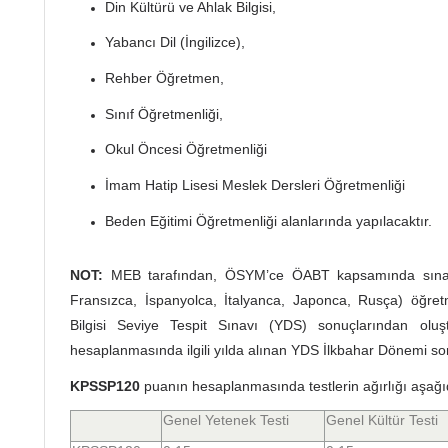
Din Kültürü ve Ahlak Bilgisi,
Yabancı Dil (İngilizce),
Rehber Öğretmen,
Sınıf Öğretmenliği,
Okul Öncesi Öğretmenliği
İmam Hatip Lisesi Meslek Dersleri Öğretmenliği
Beden Eğitimi Öğretmenliği alanlarında yapılacaktır.
NOT:
MEB tarafından, ÖSYM’ce ÖABT kapsamında sınav 
Fransızca, İspanyolca, İtalyanca, Japonca, Rusça) öğre
Bilgisi Seviye Tespit Sınavı (YDS) sonuçlarından olu
hesaplanmasında ilgili yılda alınan YDS İlkbahar Dönemi sonu
KPSSP120
puanın hesaplanmasında testlerin ağırlığı aşağıd
Genel Yetenek Testi
Genel Kültür Testi