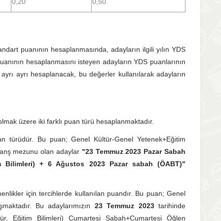
0,20
0,50
ndart puanının hesaplanmasında, adayların ilgili yılın YDS
puanının hesaplanmasını isteyen adayların YDS puanlarının
 ayrı ayrı hesaplanacak, bu değerler kullanılarak adayların
lmak üzere iki farklı puan türü hesaplanmaktadır.
an türüdür. Bu puan; Genel Kültür-Genel Yetenek+Eğitim
branş mezunu olan adaylar
"23 Temmuz 2023 Pazar Sabah
m Bilimleri) + 6 Ağustos 2023 Pazar sabah (ÖABT)"
enlikler için tercihlerde kullanılan puandır. Bu puan; Genel
luşmaktadır. Bu adaylarımızın
23 Temmuz 2023
tarihinde
r, Eğitim Bilimleri) Cumartesi Sabah+Cumartesi Öğlen