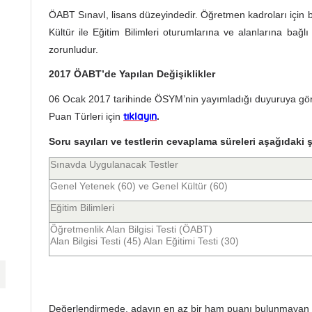
ÖABT SınavI, lisans düzeyindedir. Öğretmen kadroları için
Kültür ile Eğitim Bilimleri oturumlarına ve alanlarına bağl
zorunludur.
2017 ÖABT’de Yapılan Değişiklikler
06 Ocak 2017 tarihinde ÖSYM’nin yayımladığı duyuruya g
Puan Türleri için
.
tıklayın
Soru sayıları ve testlerin cevaplama süreleri aşağıdaki ş
Sınavda Uygulanacak Testler
Genel Yetenek (60) ve Genel Kültür (60)
Eğitim Bilimleri
Öğretmenlik Alan Bilgisi Testi (ÖABT)
Alan Bilgisi Testi (45) Alan Eğitimi Testi (30)
Değerlendirmede, adayın en az bir ham puanı bulunmayan test