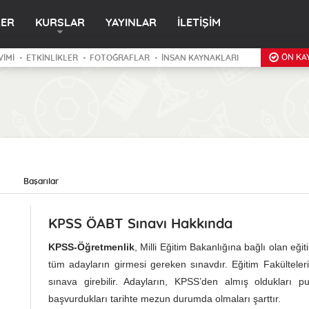
LER
KURSLAR
YAYINLAR
İLETİŞİM
ÖN KAY
VİMİ
ETKİNLİKLER
FOTOĞRAFLAR
İNSAN KAYNAKLARI
Başarılar
KPSS ÖABT Sınavı Hakkında
KPSS-Öğretmenlik
, Milli Eğitim Bakanlığına bağlı olan e
tüm adayların girmesi gereken sınavdır. Eğitim Fakültele
sınava girebilir. Adayların, KPSS’den almış oldukları p
başvurdukları tarihte mezun durumda olmaları şarttır.