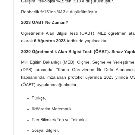
Gelişim Psikolojisi %15’ten %13’e düşürülmüştür.
Rehberlik %15’ten %13’e düşürülmüştür.
2023 ÖABT Ne Zaman?
Öğretmenlik Alan Bilgisi Testi (ÖABT), MEB öğretmen atam
olarak
6 Ağustos 2023
tarihinde yapılacaktır.
2020 Öğretmenlik Alan Bilgisi Testi (ÖABT): Sınav Yapıl
Milli Eğitim Bakanlığı (MEB), Ölçme, Seçme ve Yerleştirme
(DPB) arasında, "Kamu Görevlerine İlk Defa Atanacakl
kapsamında imzalanan protokol uyarınca 2023 yılında ÖSY
(ÖABT) uygulanacağı alanlar;
Türkçe,
İlköğretim Matematik,
Fen Bilimleri/Fen ve Teknoloji,
Sosyal Bilgiler,