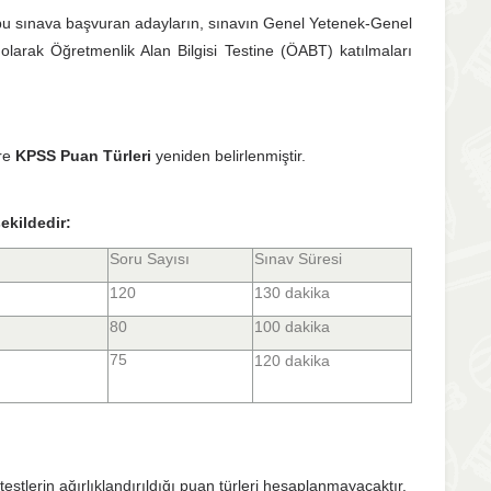
 bu sınava başvuran adayların, sınavın Genel Yetenek-Genel
ı olarak Öğretmenlik Alan Bilgisi Testine (ÖABT) katılmaları
öre
KPSS Puan Türleri
yeniden belirlenmiştir.
ekildedir:
Soru Sayısı
Sınav Süresi
120
130 dakika
80
100 dakika
75
120 dakika
lerin ağırlıklandırıldığı puan türleri hesaplanmayacaktır.