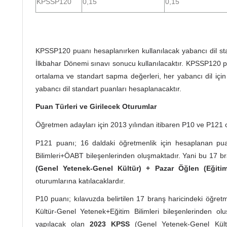
KPSSP120
0,15
0,15
KPSSP120 puanı hesaplanırken kullanılacak yabancı dil sta
İlkbahar Dönemi sınavı sonucu kullanılacaktır. KPSSP120 
ortalama ve standart sapma değerleri, her yabancı dil için
yabancı dil standart puanları hesaplanacaktır.
Puan Türleri ve Girilecek Oturumlar
Öğretmen adayları için 2013 yılından itibaren P10 ve P121 o
P121 puanı; 16 daldaki öğretmenlik için hesaplanan pu
Bilimleri+ÖABT bileşenlerinden oluşmaktadır. Yani bu 17 
(Genel Yetenek-Genel Kültür) + Pazar Öğlen (Eğiti
oturumlarına katılacaklardır.
P10 puanı; kılavuzda belirtilen 17 branş haricindeki öğretm
Kültür-Genel Yetenek+Eğitim Bilimleri bileşenlerinden o
yapılacak olan
2023 KPSS
(Genel Yetenek-Genel Kültü