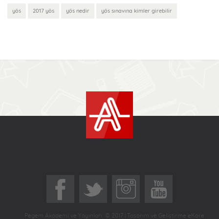
yös
2017 yös
yös nedir
yös sınavına kimler girebilir
Pegem Akademi ve Yayınları © 2017 | Tasarım ve Geliştirme eKare