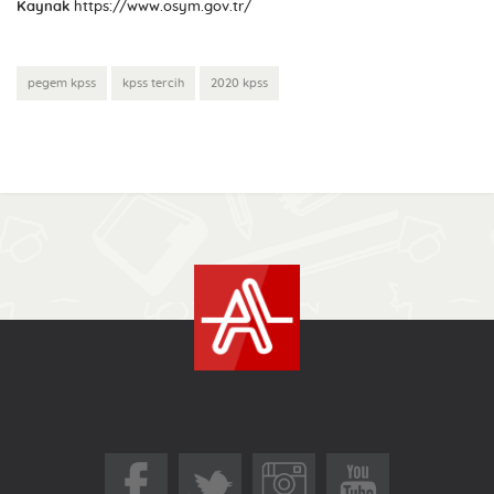
Kaynak
https://www.osym.gov.tr/
pegem kpss
kpss tercih
2020 kpss