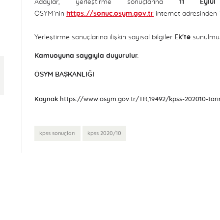
Adaylar, yerleştirme sonuçlarına
11 Eyl
ÖSYM’nin
https://sonuc.osym.gov.tr
internet adresinden T.
Yerleştirme sonuçlarına ilişkin sayısal bilgiler
Ek'te
sunulmuş
Kamuoyuna saygıyla duyurulur.
ÖSYM BAŞKANLIĞI
Kaynak
kpss sonuçları
kpss 2020/10