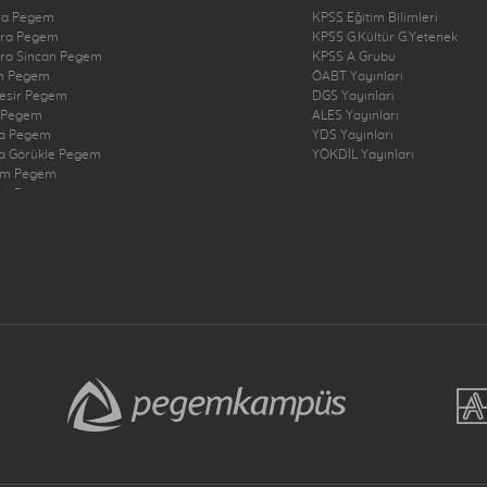
na Pegem
KPSS Eğitim Bilimleri
ra Pegem
KPSS G.Kültür G.Yetenek
ra Sincan Pegem
KPSS A Grubu
n Pegem
ÖABT Yayınları
kesir Pegem
DGS Yayınları
 Pegem
ALES Yayınları
a Pegem
YDS Yayınları
a Görükle Pegem
YÖKDİL Yayınları
um Pegem
zli Pegem
rbakır Pegem
ne Pegem
ığ Pegem
ncan Pegem
rum Pegem
şehir Pegem
antep Pegem
y Dörtyol Pegem
nbul Bakırköy Pegem
nbul Çekmeköy Pegem
nbul Kadıköy Pegem
nbul Pendik Pegem
nbul Ümraniye Pegem
r Pegem
eri Pegem