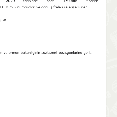
ül 2020
tarihinde saat
11.30'dan
itibaren
C. Kimlik numaraları ve aday şifreleri ile erişebilirler.
tur.
https://www.osym.gov.tr/TR,19492/kpss-202010-tarim-ve-orman-bakanliginin-sozlesmeli-pozisyonlarina-yerlestirme-sonuclari-aciklandi-11092020.html