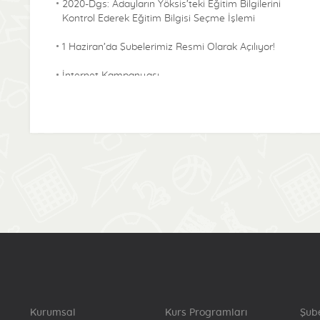
2020-Dgs: Adayların Yöksis’teki Eğitim Bilgilerini
Kontrol Ederek Eğitim Bilgisi Seçme İşlemi
1 Haziran’da Şubelerimiz Resmi Olarak Açılıyor!
İnternet Kampanyası
Kurumsal
Kurs Programları
Şub