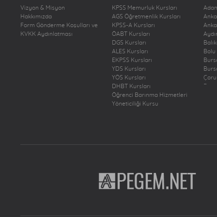
Vizyon & Misyon
KPSS Memurluk Kursları
Ada
Hakkımızda
AGS Öğretmenlik Kursları
Anka
Form Gönderme Koşulları ve
KPSS-A Kursları
Anka
KVKK Aydınlatması
ÖABT Kursları
Aydı
DGS Kursları
Balı
ALES Kursları
Bolu
EKPSS Kursları
Burs
YDS Kursları
Burs
YÖS Kursları
Çor
DHBT Kursları
Deni
Öğrenci Barınma Hizmetleri
Diya
Yöneticiliği Kursu
Edir
Elaz
Erzi
Erzu
Eski
Gazi
Hata
İsta
İsta
İsta
İsta
İsta
İzmi
Kays