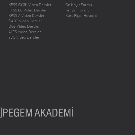
KPSS GYGK Video Dersler
Ön Kayıt Formu
KPSS EB Video Dersler
İletişim Formu
KPSS A Video Dersler
Kurs Fiyat Hesapla
ÖABT Video Dersler
DGS Video Dersler
ALES Video Dersler
YDS Video Dersler