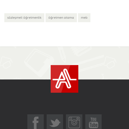
sözleşmeli öğretmenlik
öğretmen atama
meb