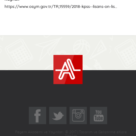
https://www.osym.gov.tr/TR,15559/2018-kpss--lisans-on-lisans-ve-ortaogretim-brans-bazinda-siralamalarin-guncellenmesi-18012019.html
Pegem Akademi ve Yayınları © 2017 | Tasarım ve Geliştirme eKare
Yazılım