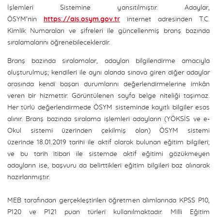
İşlemleri Sistemine yansıtılmıştır. Adaylar,
ÖSYM’nin
https://ais.osym.gov.tr
internet adresinden T.C.
Kimlik Numaraları ve şifreleri ile güncellenmiş branş bazında
sıralamalarını öğrenebileceklerdir.
Branş bazında sıralamalar, adayları bilgilendirme amacıyla
oluşturulmuş; kendileri ile aynı alanda sınava giren diğer adaylar
arasında kendi başarı durumlarını değerlendirmelerine imkân
veren bir hizmettir. Görüntülenen sayfa belge niteliği taşımaz.
Her türlü değerlendirmede ÖSYM sisteminde kayıtlı bilgiler esas
alınır. Branş bazında sıralama işlemleri adayların (YÖKSİS ve e-
Okul sistemi üzerinden çekilmiş olan) ÖSYM sistemi
üzerinde 18.01.2019 tarihi ile aktif olarak bulunan eğitim bilgileri;
ve bu tarih itibari ile sistemde aktif eğitimi gözükmeyen
adayların ise, başvuru da belirttikleri eğitim bilgileri baz alınarak
hazırlanmıştır.
MEB tarafından gerçekleştirilen öğretmen alımlarında KPSS P10,
P120 ve P121 puan türleri kullanılmaktadır. Milli Eğitim