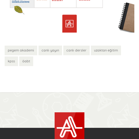
pegem akademi
canlı yayın
canlı dersler
uzaktan eğitim
kpss
öabt