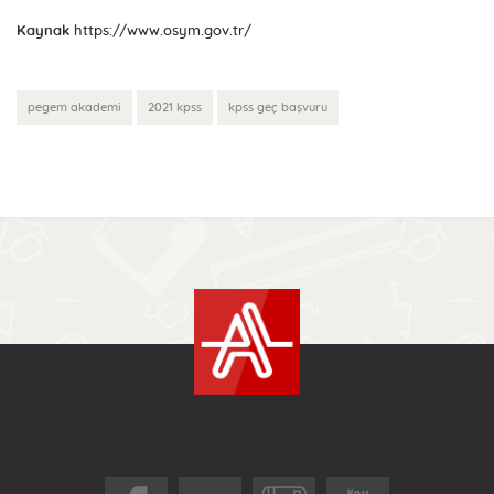
Kaynak
https://www.osym.gov.tr/
pegem akademi
2021 kpss
kpss geç başvuru