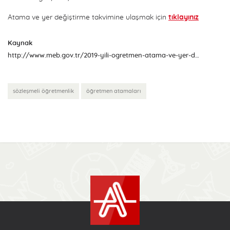
Atama ve yer değiştirme takvimine ulaşmak için
tıklayınız
Kaynak
http://www.meb.gov.tr/2019-yili-ogretmen-atama-ve-yer-degistirme-takvimi-aciklandi/haber/17347/tr
sözleşmeli öğretmenlik
öğretmen atamaları