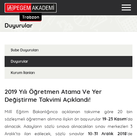
Trabzon
Duyurular
Şube Duyuruları
Duyurular
Kurum İlanları
2019 Yılı Öğretmen Atama Ve Yer
Değiştirme Takvimi Açıklandı!
Millî Eğitim Bakanlığınca açıklanan takvime göre 20 bin
sözleşmeli öğretmen alımına ilişkin ön başvurular
19-23 Kasım
’da
alınacak. Adayların sözlü sınava alınacakları sınav merkezleri 3
Aralık’ta ilan edilecek, sözlü sınavlar
10-31 Aralık 2018
’de