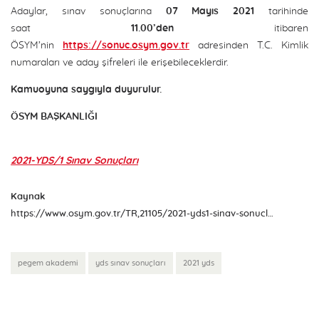
Adaylar, sınav sonuçlarına
07 Mayıs 2021
tarihinde
saat
11.00’den
itibaren
ÖSYM’nin
https://sonuc.osym.gov.tr
adresinden T.C. Kimlik
numaraları ve aday şifreleri ile erişebileceklerdir.
Kamuoyuna saygıyla duyurulur.
ÖSYM BAŞKANLIĞI
2021-YDS/1 Sınav Sonuçları
Kaynak
https://www.osym.gov.tr/TR,21105/2021-yds1-sinav-sonuclari-aciklandi-07052021.html
pegem akademi
yds sınav sonuçları
2021 yds