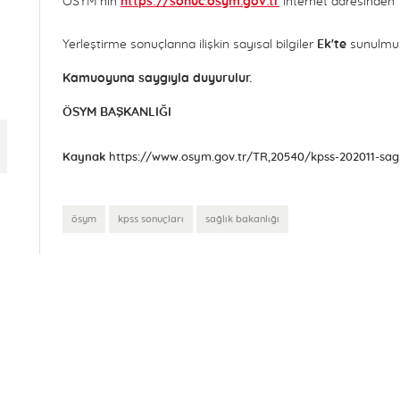
ÖSYM’nin
https://sonuc.osym.gov.tr
internet adresinden T.
Yerleştirme sonuçlarına ilişkin sayısal bilgiler
Ek'te
sunulmuş
Kamuoyuna saygıyla duyurulur.
ÖSYM BAŞKANLIĞI
Kaynak
ösym
kpss sonuçları
sağlık bakanlığı