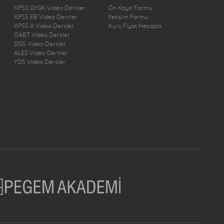
KPSS GYGK Video Dersler
Ön Kayıt Formu
KPSS EB Video Dersler
İletişim Formu
KPSS A Video Dersler
Kurs Fiyat Hesapla
ÖABT Video Dersler
DGS Video Dersler
ALES Video Dersler
YDS Video Dersler