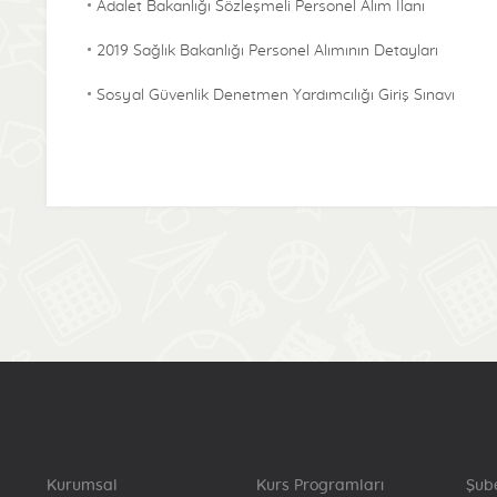
Adalet Bakanlığı Sözleşmeli Personel Alım İlanı
2019 Sağlık Bakanlığı Personel Alımının Detayları
Sosyal Güvenlik Denetmen Yardımcılığı Giriş Sınavı
24. Dönem Pomem Giriş Sınavı Kılavuzu Ve Başvurusu
T.c. Adalet Bakanlığı Adli Tıp Kurumu Sözleşmeli
Personel İstihdamı Sınav İlanı
Tedaş Müfettiş Yardımcılığı Giriş Sınavı Duyurusu
Hakimler Ve Savcılar Kurulu Sürekli İşçi Alım İlanı
Enerji Piyasası Düzenleme Kurumu Personel Alımı
Sınav Duyurusu
MEB Sözleşmeli Bilişim Personeli Alım İlanı
Kgk Uzman Yardımcılığı Sınav İlanı
Kurumsal
Kurs Programları
Şub
Gençlik Ve Spor Bakanlığı 3 Bin 243 Personel Alacak