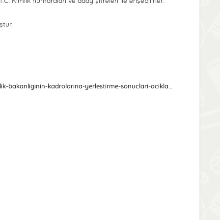
C. Kimlik numaraları ve aday şifreleri ile erişebilirler.
tur.
https://www.osym.gov.tr/TR,20540/kpss-202011-saglik-bakanliginin-kadrolarina-yerlestirme-sonuclari-aciklandi-29092020.html