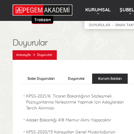
KURUMSAL
ŞUBE
Trabzon
DUYURULAR
SINAV TAK
Duyurular
Anasayfa
Duyurular
Şube Duyuruları
Duyurular
Kurum İlanları
KPSS-2021/6: Ticaret Bakanlığının Sözleşmeli
Pozisyonlarına Yerleştirme Yapmak İçin Adaylardan
Tercih Alınması
Adalet Bakanlığı 418 Memur Alımı Yapacaktır
KPSS-2020/13 Karayolları Genel Müdürlüğünün