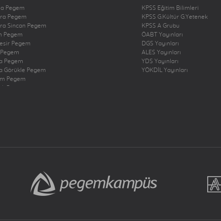
na Pegem
KPSS Eğitim Bilimleri
ra Pegem
KPSS G.Kültür G.Yetenek
ra Sincan Pegem
KPSS A Grubu
n Pegem
ÖABT Yayınları
kesir Pegem
DGS Yayınları
 Pegem
ALES Yayınları
a Pegem
YDS Yayınları
a Görükle Pegem
YÖKDİL Yayınları
um Pegem
zli Pegem
rbakır Pegem
ne Pegem
ığ Pegem
ncan Pegem
rum Pegem
şehir Pegem
antep Pegem
y Dörtyol Pegem
nbul Bakırköy Pegem
nbul Çekmeköy Pegem
nbul Kadıköy Pegem
nbul Pendik Pegem
nbul Ümraniye Pegem
r Pegem
eri Pegem