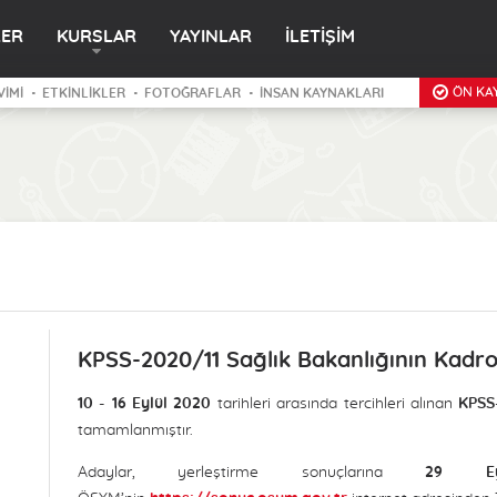
LER
KURSLAR
YAYINLAR
İLETİŞİM
ÖN KAY
VİMİ
ETKİNLİKLER
FOTOĞRAFLAR
İNSAN KAYNAKLARI
KPSS-2020/11 Sağlık Bakanlığının Kadro
10 - 16 Eylül 2020
tarihleri arasında tercihleri alınan
KPSS
tamamlanmıştır.
Adaylar, yerleştirme sonuçlarına
29 Ey