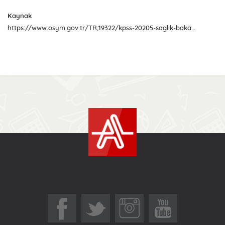
Kaynak
https://www.osym.gov.tr/TR,19322/kpss-20205-saglik-bakanliginin-sozlesmeli-pozisyonlarina-yerlestirme-sonuclari-aciklandi-06042020.html