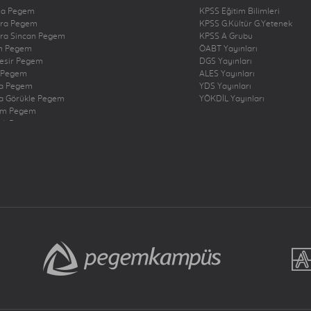
na Pegem
KPSS Eğitim Bilimleri
ra Pegem
KPSS G.Kültür G.Yetenek
ra Sincan Pegem
KPSS A Grubu
n Pegem
ÖABT Yayınları
kesir Pegem
DGS Yayınları
 Pegem
ALES Yayınları
a Pegem
YDS Yayınları
a Görükle Pegem
YÖKDİL Yayınları
um Pegem
zli Pegem
rbakır Pegem
ne Pegem
ığ Pegem
ncan Pegem
rum Pegem
şehir Pegem
antep Pegem
y Dörtyol Pegem
nbul Bakırköy Pegem
nbul Çekmeköy Pegem
nbul Kadıköy Pegem
nbul Pendik Pegem
nbul Ümraniye Pegem
r Pegem
eri Pegem