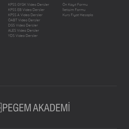
KPSS GYGK Video Dersler
Ön Kayıt Formu
KPSS EB Video Dersler
İletişim Formu
KPSS A Video Dersler
Kurs Fiyat Hesapla
ÖABT Video Dersler
DGS Video Dersler
ALES Video Dersler
YDS Video Dersler