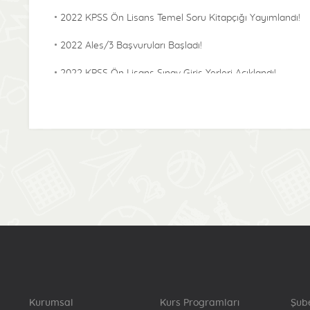
2022 KPSS Ön Lisans Temel Soru Kitapçığı Yayımlandı!
2022 Ales/3 Başvuruları Başladı!
2022 KPSS Ön Lisans Sınav Giriş Yerleri Açıklandı!
2022 KPSS Alan Bilgisi Temel Soru Kitapçığı
Yayımlandı!
2022-KPSS ÖABT Sınav Giriş Yerleri Açıklandı!
2022 Lisans KPSS Başvuru Bilgilerinde Sınava Denklik
Puanı İçin Katılma Durumu Bilgisinde Güncelleme
Başladı!
2022 Lisans Temel Soru Kitapçığı Yayımlandı!
2022-KPSS Alan Bilgisi Sınav Giriş Yerleri Açıklandı!
2022-Yökdil/2 Cevap Kağıtları Yayımlandı!
Kurumsal
Kurs Programları
Şub
2022-KPSS Lisans Sınav Giriş Yerleri Açıklandı!