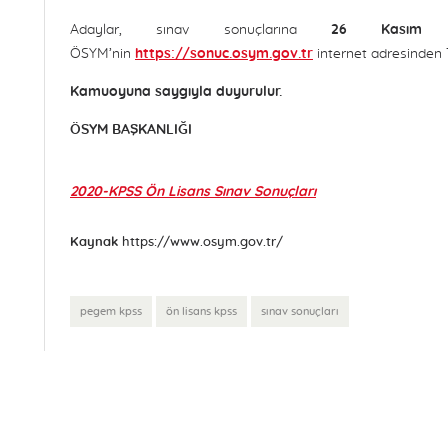
Adaylar, sınav sonuçlarına
26 Kasım 
ÖSYM’nin
https://sonuc.osym.gov.tr
internet adresinden T.
Kamuoyuna saygıyla duyurulur.
ÖSYM BAŞKANLIĞI
2020-KPSS Ön Lisans Sınav Sonuçları
Kaynak
https://www.osym.gov.tr/
pegem kpss
ön lisans kpss
sınav sonuçları