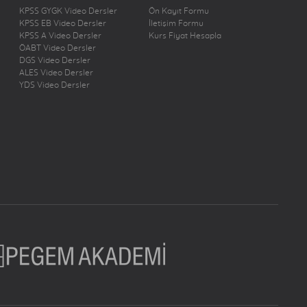
KPSS GYGK Video Dersler
Ön Kayıt Formu
KPSS EB Video Dersler
İletişim Formu
KPSS A Video Dersler
Kurs Fiyat Hesapla
ÖABT Video Dersler
DGS Video Dersler
ALES Video Dersler
YDS Video Dersler