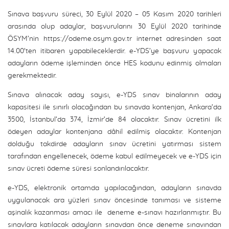
Sınava başvuru süreci, 30 Eylül 2020 – 05 Kasım 2020 tarihleri
arasında olup adaylar, başvurularını 30 Eylül 2020 tarihinde
ÖSYM’nin https://odeme.osym.gov.tr internet adresinden saat
14.00'ten itibaren yapabileceklerdir. e-YDS’ye başvuru yapacak
adayların ödeme işleminden önce HES kodunu edinmiş olmaları
gerekmektedir.
Sınava alınacak aday sayısı, e-YDS sınav binalarının aday
kapasitesi ile sınırlı olacağından bu sınavda kontenjan, Ankara’da
3500, İstanbul’da 374, İzmir’de 84 olacaktır. Sınav ücretini ilk
ödeyen adaylar kontenjana dâhil edilmiş olacaktır. Kontenjan
dolduğu takdirde adayların sınav ücretini yatırması sistem
tarafından engellenecek, ödeme kabul edilmeyecek ve e-YDS için
sınav ücreti ödeme süresi sonlandırılacaktır.
e-YDS, elektronik ortamda yapılacağından, adayların sınavda
uygulanacak ara yüzleri sınav öncesinde tanıması ve sisteme
aşinalık kazanması amacı ile deneme e-sınavı hazırlanmıştır. Bu
sınavlara katılacak adayların sınavdan önce deneme sınavından