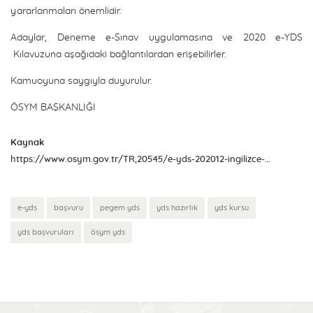
yararlanmaları önemlidir.
Adaylar, Deneme e-Sınav uygulamasına ve 2020 e-YDS
Kılavuzuna aşağıdaki bağlantılardan erişebilirler.
Kamuoyuna saygıyla duyurulur.
ÖSYM BAŞKANLIĞI
Kaynak
https://www.osym.gov.tr/TR,20545/e-yds-202012-ingilizce-basvurularinin-alinmasi-30092020.html
e-yds
başvuru
pegem yds
yds hazırlık
yds kursu
yds başvuruları
ösym yds